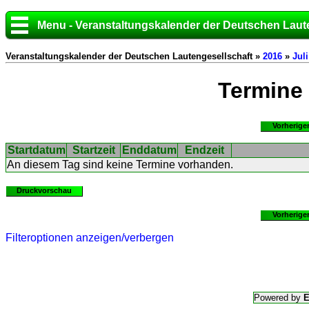
Menu - Veranstaltungskalender der Deutschen Laut
Veranstaltungskalender der Deutschen Lautengesellschaft »
2016
»
Juli
Termine
Vorherige
Startdatum
Startzeit
Enddatum
Endzeit
An diesem Tag sind keine Termine vorhanden.
Druckvorschau
Vorherige
Filteroptionen anzeigen/verbergen
Powered by
E