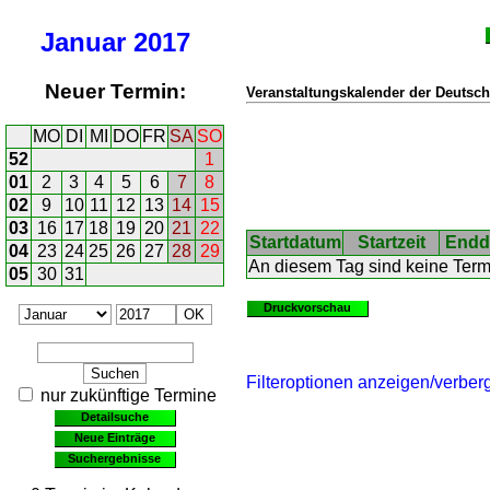
Januar
2017
Neuer Termin:
Veranstaltungskalender der Deutsch
MO
DI
MI
DO
FR
SA
SO
52
1
01
2
3
4
5
6
7
8
02
9
10
11
12
13
14
15
03
16
17
18
19
20
21
22
Startdatum
Startzeit
Endd
04
23
24
25
26
27
28
29
An diesem Tag sind keine Ter
05
30
31
Druckvorschau
Filteroptionen anzeigen/verber
nur zukünftige Termine
Detailsuche
Neue Einträge
Suchergebnisse