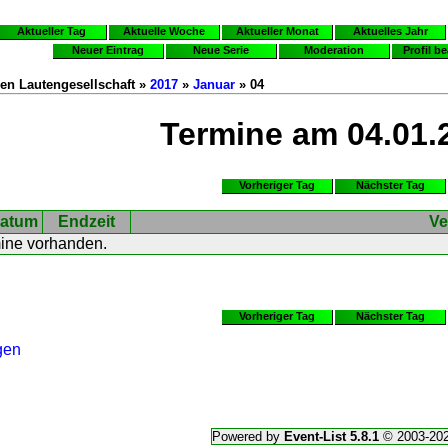
Aktueller Tag
Aktuelle Woche
Aktueller Monat
Aktuelles Jahr
Neuer Eintrag
Neue Serie
Moderation
Profil b
en Lautengesellschaft »
2017
»
Januar
» 04
Termine am 04.01.
Vorheriger Tag
Nächster Tag
atum
Endzeit
Ve
mine vorhanden.
Vorheriger Tag
Nächster Tag
gen
Powered by
Event-List 5.8.1
© 2003-20