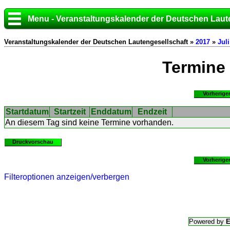
Menu - Veranstaltungskalender der Deutschen Laut
Veranstaltungskalender der Deutschen Lautengesellschaft »
2017
»
Juli
Termine
Vorherige
Startdatum
Startzeit
Enddatum
Endzeit
An diesem Tag sind keine Termine vorhanden.
Druckvorschau
Vorherige
Filteroptionen anzeigen/verbergen
Powered by
E