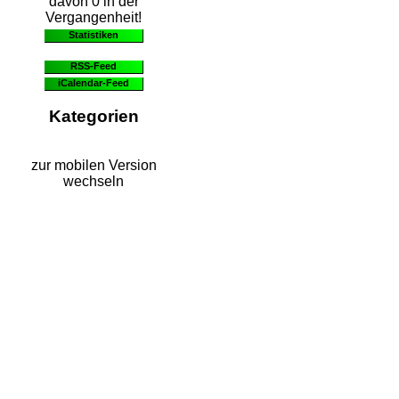
davon 0 in der
Vergangenheit!
Statistiken
RSS-Feed
iCalendar-Feed
Kategorien
zur mobilen Version
wechseln