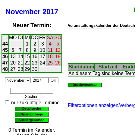
November
2017
Neuer Termin:
Veranstaltungskalender der Deutsch
MO
DI
MI
DO
FR
SA
SO
44
1
2
3
4
5
45
6
7
8
9
10
11
12
46
13
14
15
16
17
18
19
47
20
21
22
23
24
25
26
Startdatum
Startzeit
Endd
48
27
28
29
30
An diesem Tag sind keine Ter
Druckvorschau
nur zukünftige Termine
Filteroptionen anzeigen/verber
Detailsuche
Neue Einträge
Suchergebnisse
0 Termin im Kalender,