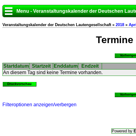
Menu - Veranstaltungskalender der Deutschen Laut
Veranstaltungskalender der Deutschen Lautengesellschaft »
2018
»
Apri
Termine
Vorherige
Startdatum
Startzeit
Enddatum
Endzeit
An diesem Tag sind keine Termine vorhanden.
Druckvorschau
Vorherige
Filteroptionen anzeigen/verbergen
Powered by
E