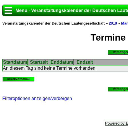
Menu - Veranstaltungskalender der Deutschen Laut
Veranstaltungskalender der Deutschen Lautengesellschaft »
2018
»
Mär
Termine
Vorherige
Startdatum
Startzeit
Enddatum
Endzeit
An diesem Tag sind keine Termine vorhanden.
Druckvorschau
Vorherige
Filteroptionen anzeigen/verbergen
Powered by
E