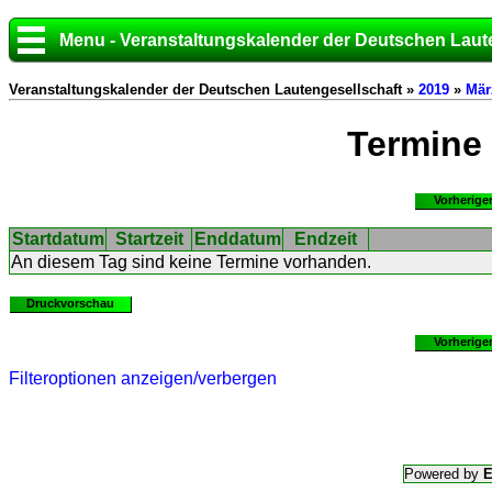
Menu - Veranstaltungskalender der Deutschen Laut
Veranstaltungskalender der Deutschen Lautengesellschaft »
2019
»
Mär
Termine
Vorherige
Startdatum
Startzeit
Enddatum
Endzeit
An diesem Tag sind keine Termine vorhanden.
Druckvorschau
Vorherige
Filteroptionen anzeigen/verbergen
Powered by
E