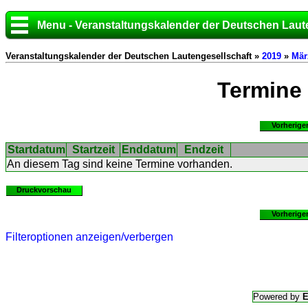
Menu - Veranstaltungskalender der Deutschen Laut
Veranstaltungskalender der Deutschen Lautengesellschaft »
2019
»
Mär
Termine
Vorherige
Startdatum
Startzeit
Enddatum
Endzeit
An diesem Tag sind keine Termine vorhanden.
Druckvorschau
Vorherige
Filteroptionen anzeigen/verbergen
Powered by
E