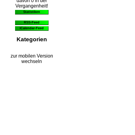
davon 0 in der
Vergangenheit!
Statistiken
RSS-Feed
iCalendar-Feed
Kategorien
zur mobilen Version
wechseln