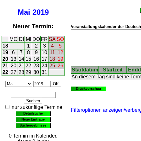
Mai
2019
Neuer Termin:
Veranstaltungskalender der Deutsch
MO
DI
MI
DO
FR
SA
SO
18
1
2
3
4
5
19
6
7
8
9
10
11
12
20
13
14
15
16
17
18
19
21
20
21
22
23
24
25
26
Startdatum
Startzeit
Endd
22
27
28
29
30
31
An diesem Tag sind keine Ter
Druckvorschau
nur zukünftige Termine
Filteroptionen anzeigen/verber
Detailsuche
Neue Einträge
Suchergebnisse
0 Termin im Kalender,