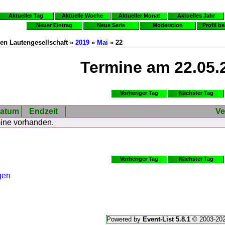
Aktueller Tag
Aktuelle Woche
Aktueller Monat
Aktuelles Jahr
Neuer Eintrag
Neue Serie
Moderation
Profil b
en Lautengesellschaft »
2019
»
Mai
» 22
Termine am 22.05.
Vorheriger Tag
Nächster Tag
atum
Endzeit
Ve
mine vorhanden.
Vorheriger Tag
Nächster Tag
gen
Powered by
Event-List 5.8.1
© 2003-20