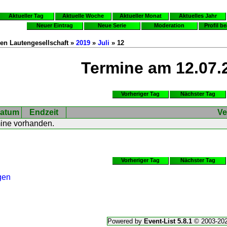
Aktueller Tag
Aktuelle Woche
Aktueller Monat
Aktuelles Jahr
Neuer Eintrag
Neue Serie
Moderation
Profil b
en Lautengesellschaft »
2019
»
Juli
» 12
Termine am 12.07.
Vorheriger Tag
Nächster Tag
atum
Endzeit
Ve
mine vorhanden.
Vorheriger Tag
Nächster Tag
gen
Powered by
Event-List 5.8.1
© 2003-20