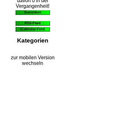
davon 0 in der
Vergangenheit!
Statistiken
RSS-Feed
iCalendar-Feed
Kategorien
zur mobilen Version
wechseln