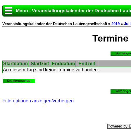
Menu - Veranstaltungskalender der Deutschen Laut
Veranstaltungskalender der Deutschen Lautengesellschaft »
2019
»
Juli
Termine
Vorherige
Startdatum
Startzeit
Enddatum
Endzeit
An diesem Tag sind keine Termine vorhanden.
Druckvorschau
Vorherige
Filteroptionen anzeigen/verbergen
Powered by
E