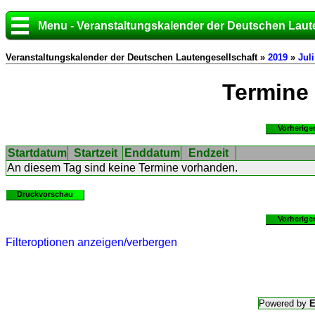
Menu - Veranstaltungskalender der Deutschen Laut
Veranstaltungskalender der Deutschen Lautengesellschaft »
2019
»
Juli
Termine
Vorherige
Startdatum
Startzeit
Enddatum
Endzeit
An diesem Tag sind keine Termine vorhanden.
Druckvorschau
Vorherige
Filteroptionen anzeigen/verbergen
Powered by
E