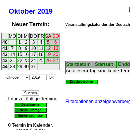
Oktober
2019
Neuer Termin:
Veranstaltungskalender der Deutsch
MO
DI
MI
DO
FR
SA
SO
40
1
2
3
4
5
6
41
7
8
9
10
11
12
13
42
14
15
16
17
18
19
20
43
21
22
23
24
25
26
27
Startdatum
Startzeit
Endd
44
28
29
30
31
An diesem Tag sind keine Ter
Druckvorschau
nur zukünftige Termine
Filteroptionen anzeigen/verber
Detailsuche
Neue Einträge
Suchergebnisse
0 Termin im Kalender,