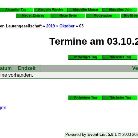
Aktueller Tag
Aktuelle Woche
Aktueller Monat
Aktuelles Jahr
Neuer Eintrag
Neue Serie
Moderation
Profil b
en Lautengesellschaft »
2019
»
Oktober
» 03
Termine am 03.10.
Vorheriger Tag
Nächster Tag
atum
Endzeit
Ve
mine vorhanden.
Vorheriger Tag
Nächster Tag
gen
Powered by
Event-List 5.8.1
© 2003-20