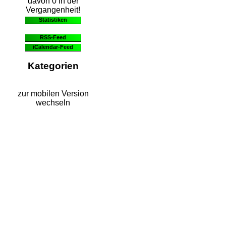
davon 0 in der
Vergangenheit!
Statistiken
RSS-Feed
iCalendar-Feed
Kategorien
zur mobilen Version
wechseln