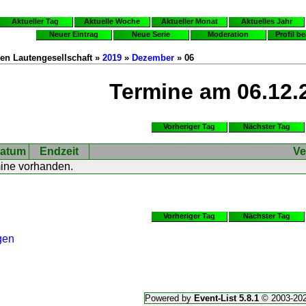
Aktueller Tag
Aktuelle Woche
Aktueller Monat
Aktuelles Jahr
Neuer Eintrag
Neue Serie
Moderation
Profil b
en Lautengesellschaft »
2019
»
Dezember
» 06
Termine am 06.12.
Vorheriger Tag
Nächster Tag
atum
Endzeit
Ve
mine vorhanden.
Vorheriger Tag
Nächster Tag
gen
Powered by
Event-List 5.8.1
© 2003-20