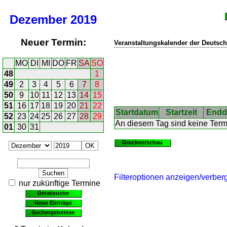
Dezember
2019
Neuer Termin:
Veranstaltungskalender der Deutsch
MO
DI
MI
DO
FR
SA
SO
48
1
49
2
3
4
5
6
7
8
50
9
10
11
12
13
14
15
51
16
17
18
19
20
21
22
Startdatum
Startzeit
Endd
52
23
24
25
26
27
28
29
An diesem Tag sind keine Ter
01
30
31
Druckvorschau
Filteroptionen anzeigen/verber
nur zukünftige Termine
Detailsuche
Neue Einträge
Suchergebnisse