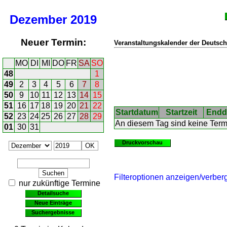
Dezember
2019
Neuer Termin:
Veranstaltungskalender der Deutsch
MO
DI
MI
DO
FR
SA
SO
48
1
49
2
3
4
5
6
7
8
50
9
10
11
12
13
14
15
51
16
17
18
19
20
21
22
Startdatum
Startzeit
Endd
52
23
24
25
26
27
28
29
An diesem Tag sind keine Ter
01
30
31
Druckvorschau
Filteroptionen anzeigen/verber
nur zukünftige Termine
Detailsuche
Neue Einträge
Suchergebnisse