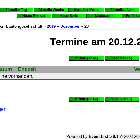
Aktueller Tag
Aktuelle Woche
Aktueller Monat
Aktuelles Jahr
Neuer Eintrag
Neue Serie
Moderation
Profil b
en Lautengesellschaft »
2019
»
Dezember
» 20
Termine am 20.12.
Vorheriger Tag
Nächster Tag
atum
Endzeit
Ve
mine vorhanden.
Vorheriger Tag
Nächster Tag
gen
Powered by
Event-List 5.8.1
© 2003-20