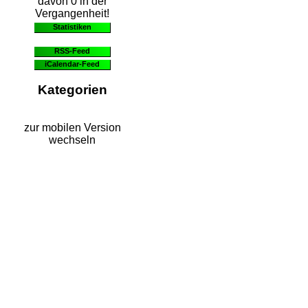
davon 0 in der
Vergangenheit!
Statistiken
RSS-Feed
iCalendar-Feed
Kategorien
zur mobilen Version
wechseln