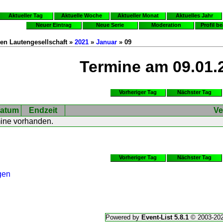
Aktueller Tag
Aktuelle Woche
Aktueller Monat
Aktuelles Jahr
Neuer Eintrag
Neue Serie
Moderation
Profil b
en Lautengesellschaft »
2021
»
Januar
» 09
Termine am 09.01.
Vorheriger Tag
Nächster Tag
atum
Endzeit
Ve
mine vorhanden.
Vorheriger Tag
Nächster Tag
gen
Powered by
Event-List 5.8.1
© 2003-20