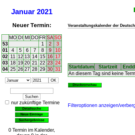
Januar
2021
Neuer Termin:
Veranstaltungskalender der Deutsch
MO
DI
MI
DO
FR
SA
SO
53
1
2
3
01
4
5
6
7
8
9
10
02
11
12
13
14
15
16
17
03
18
19
20
21
22
23
24
Startdatum
Startzeit
Endd
04
25
26
27
28
29
30
31
An diesem Tag sind keine Ter
Druckvorschau
nur zukünftige Termine
Filteroptionen anzeigen/verber
Detailsuche
Neue Einträge
Suchergebnisse
0 Termin im Kalender,