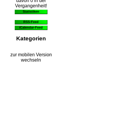
davon 0 in der
Vergangenheit!
Statistiken
RSS-Feed
iCalendar-Feed
Kategorien
zur mobilen Version
wechseln