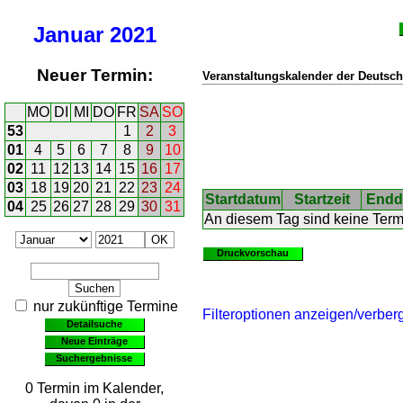
Januar
2021
Neuer Termin:
Veranstaltungskalender der Deutsch
MO
DI
MI
DO
FR
SA
SO
53
1
2
3
01
4
5
6
7
8
9
10
02
11
12
13
14
15
16
17
03
18
19
20
21
22
23
24
Startdatum
Startzeit
Endd
04
25
26
27
28
29
30
31
An diesem Tag sind keine Ter
Druckvorschau
nur zukünftige Termine
Filteroptionen anzeigen/verber
Detailsuche
Neue Einträge
Suchergebnisse
0 Termin im Kalender,