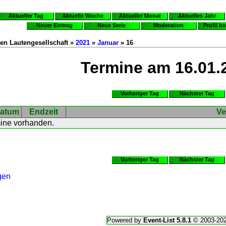
Aktueller Tag
Aktuelle Woche
Aktueller Monat
Aktuelles Jahr
Neuer Eintrag
Neue Serie
Moderation
Profil b
en Lautengesellschaft »
2021
»
Januar
» 16
Termine am 16.01.
Vorheriger Tag
Nächster Tag
atum
Endzeit
Ve
mine vorhanden.
Vorheriger Tag
Nächster Tag
gen
Powered by
Event-List 5.8.1
© 2003-20