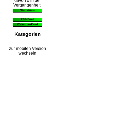
davon 0 in der
Vergangenheit!
Statistiken
RSS-Feed
iCalendar-Feed
Kategorien
zur mobilen Version
wechseln