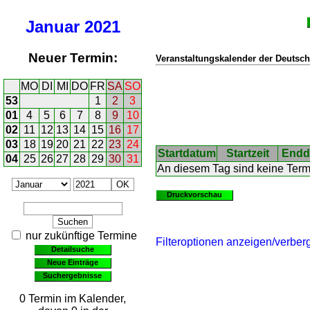
Januar
2021
Neuer Termin:
Veranstaltungskalender der Deutsch
MO
DI
MI
DO
FR
SA
SO
53
1
2
3
01
4
5
6
7
8
9
10
02
11
12
13
14
15
16
17
03
18
19
20
21
22
23
24
Startdatum
Startzeit
Endd
04
25
26
27
28
29
30
31
An diesem Tag sind keine Ter
Druckvorschau
nur zukünftige Termine
Filteroptionen anzeigen/verber
Detailsuche
Neue Einträge
Suchergebnisse
0 Termin im Kalender,