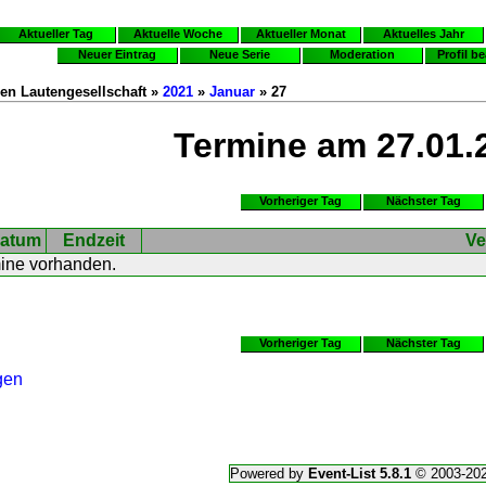
Aktueller Tag
Aktuelle Woche
Aktueller Monat
Aktuelles Jahr
Neuer Eintrag
Neue Serie
Moderation
Profil b
en Lautengesellschaft »
2021
»
Januar
» 27
Termine am 27.01.
Vorheriger Tag
Nächster Tag
atum
Endzeit
Ve
mine vorhanden.
Vorheriger Tag
Nächster Tag
gen
Powered by
Event-List 5.8.1
© 2003-20