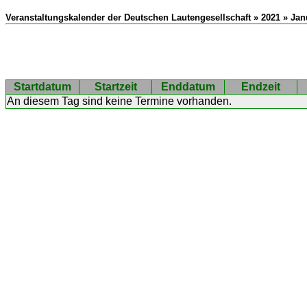
Veranstaltungskalender der Deutschen Lautengesellschaft » 2021 » Jan
Startdatum
Startzeit
Enddatum
Endzeit
An diesem Tag sind keine Termine vorhanden.