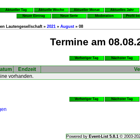
Aktueller Tag
Aktuelle Woche
Aktueller Monat
Aktuelles Jahr
Neuer Eintrag
Neue Serie
Moderation
Profil b
en Lautengesellschaft »
2021
»
August
» 08
Termine am 08.08.
Vorheriger Tag
Nächster Tag
atum
Endzeit
Ve
mine vorhanden.
Vorheriger Tag
Nächster Tag
gen
Powered by
Event-List 5.8.1
© 2003-20