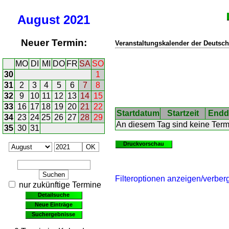
August
2021
Neuer Termin:
Veranstaltungskalender der Deutsch
MO
DI
MI
DO
FR
SA
SO
30
1
31
2
3
4
5
6
7
8
32
9
10
11
12
13
14
15
33
16
17
18
19
20
21
22
Startdatum
Startzeit
Endd
34
23
24
25
26
27
28
29
An diesem Tag sind keine Ter
35
30
31
Druckvorschau
Filteroptionen anzeigen/verber
nur zukünftige Termine
Detailsuche
Neue Einträge
Suchergebnisse