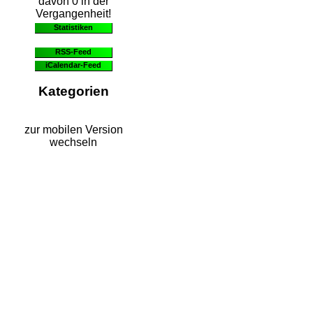
davon 0 in der
Vergangenheit!
Statistiken
RSS-Feed
iCalendar-Feed
Kategorien
zur mobilen Version
wechseln