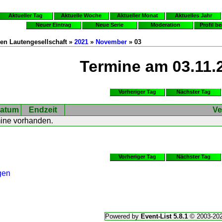
Aktueller Tag
Aktuelle Woche
Aktueller Monat
Aktuelles Jahr
Neuer Eintrag
Neue Serie
Moderation
Profil b
en Lautengesellschaft »
2021
»
November
» 03
Termine am 03.11.
Vorheriger Tag
Nächster Tag
atum
Endzeit
Ve
mine vorhanden.
Vorheriger Tag
Nächster Tag
gen
Powered by
Event-List 5.8.1
© 2003-20