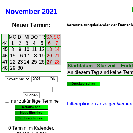
November
2021
Neuer Termin:
Veranstaltungskalender der Deutsch
MO
DI
MI
DO
FR
SA
SO
44
1
2
3
4
5
6
7
45
8
9
10
11
12
13
14
46
15
16
17
18
19
20
21
47
22
23
24
25
26
27
28
Startdatum
Startzeit
Endd
48
29
30
An diesem Tag sind keine Ter
Druckvorschau
nur zukünftige Termine
Filteroptionen anzeigen/verber
Detailsuche
Neue Einträge
Suchergebnisse
0 Termin im Kalender,