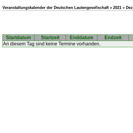
Veranstaltungskalender der Deutschen Lautengesellschaft » 2021 » De
Startdatum
Startzeit
Enddatum
Endzeit
An diesem Tag sind keine Termine vorhanden.