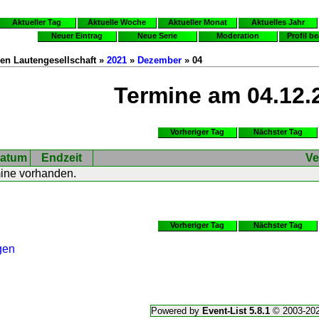
Aktueller Tag
Aktuelle Woche
Aktueller Monat
Aktuelles Jahr
Neuer Eintrag
Neue Serie
Moderation
Profil b
en Lautengesellschaft »
2021
»
Dezember
» 04
Termine am 04.12.
Vorheriger Tag
Nächster Tag
atum
Endzeit
Ve
mine vorhanden.
Vorheriger Tag
Nächster Tag
gen
Powered by
Event-List 5.8.1
© 2003-20