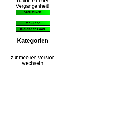
davon 0 in der
Vergangenheit!
Statistiken
RSS-Feed
iCalendar-Feed
Kategorien
zur mobilen Version
wechseln