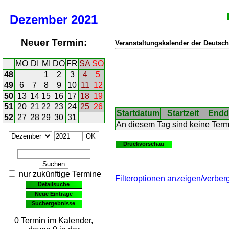
Dezember
2021
Neuer Termin:
Veranstaltungskalender der Deutsch
MO
DI
MI
DO
FR
SA
SO
48
1
2
3
4
5
49
6
7
8
9
10
11
12
50
13
14
15
16
17
18
19
51
20
21
22
23
24
25
26
Startdatum
Startzeit
Endd
52
27
28
29
30
31
An diesem Tag sind keine Ter
Druckvorschau
nur zukünftige Termine
Filteroptionen anzeigen/verber
Detailsuche
Neue Einträge
Suchergebnisse
0 Termin im Kalender,