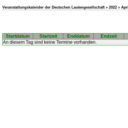
Veranstaltungskalender der Deutschen Lautengesellschaft » 2022 » Apri
Startdatum
Startzeit
Enddatum
Endzeit
An diesem Tag sind keine Termine vorhanden.