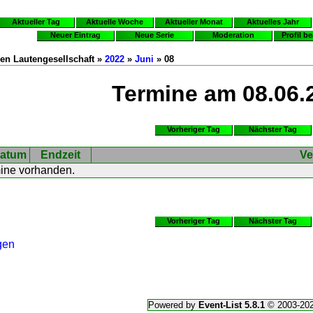
Aktueller Tag
Aktuelle Woche
Aktueller Monat
Aktuelles Jahr
Neuer Eintrag
Neue Serie
Moderation
Profil b
en Lautengesellschaft »
2022
»
Juni
» 08
Termine am 08.06.
Vorheriger Tag
Nächster Tag
atum
Endzeit
Ve
mine vorhanden.
Vorheriger Tag
Nächster Tag
gen
Powered by
Event-List 5.8.1
© 2003-20