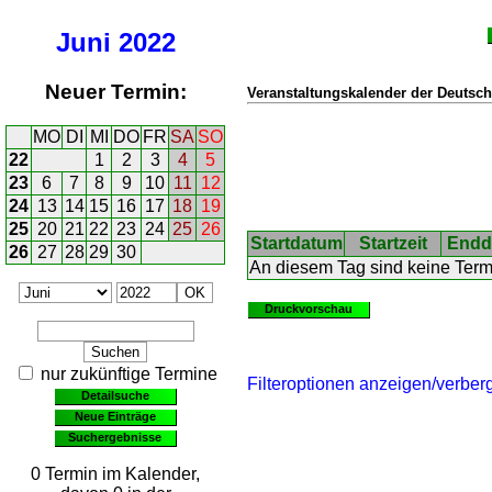
Juni
2022
Neuer Termin:
Veranstaltungskalender der Deutsch
MO
DI
MI
DO
FR
SA
SO
22
1
2
3
4
5
23
6
7
8
9
10
11
12
24
13
14
15
16
17
18
19
25
20
21
22
23
24
25
26
Startdatum
Startzeit
Endd
26
27
28
29
30
An diesem Tag sind keine Ter
Druckvorschau
nur zukünftige Termine
Filteroptionen anzeigen/verber
Detailsuche
Neue Einträge
Suchergebnisse
0 Termin im Kalender,