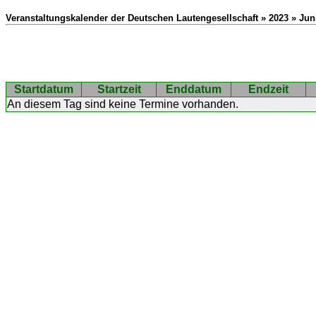
Veranstaltungskalender der Deutschen Lautengesellschaft » 2023 » Jun
Startdatum
Startzeit
Enddatum
Endzeit
An diesem Tag sind keine Termine vorhanden.