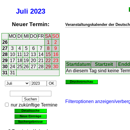
Juli
2023
Neuer Termin:
Veranstaltungskalender der Deutsch
MO
DI
MI
DO
FR
SA
SO
26
1
2
27
3
4
5
6
7
8
9
28
10
11
12
13
14
15
16
29
17
18
19
20
21
22
23
Startdatum
Startzeit
Endd
30
24
25
26
27
28
29
30
An diesem Tag sind keine Ter
31
31
Druckvorschau
Filteroptionen anzeigen/verber
nur zukünftige Termine
Detailsuche
Neue Einträge
Suchergebnisse