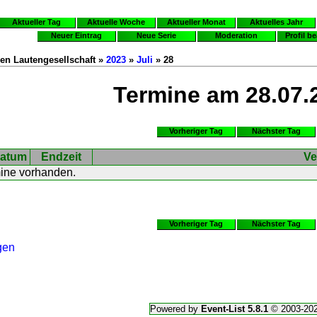
Aktueller Tag
Aktuelle Woche
Aktueller Monat
Aktuelles Jahr
Neuer Eintrag
Neue Serie
Moderation
Profil b
en Lautengesellschaft »
2023
»
Juli
» 28
Termine am 28.07.
Vorheriger Tag
Nächster Tag
atum
Endzeit
Ve
mine vorhanden.
Vorheriger Tag
Nächster Tag
gen
Powered by
Event-List 5.8.1
© 2003-20