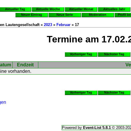
Aktueller Tag
Aktuelle Woche
Aktueller Monat
Aktuelles Jahr
Neuer Eintrag
Neue Serie
Moderation
Profil b
en Lautengesellschaft »
2023
»
Februar
» 17
Termine am 17.02.
Vorheriger Tag
Nächster Tag
atum
Endzeit
Ve
mine vorhanden.
Vorheriger Tag
Nächster Tag
gen
Powered by
Event-List 5.8.1
© 2003-20