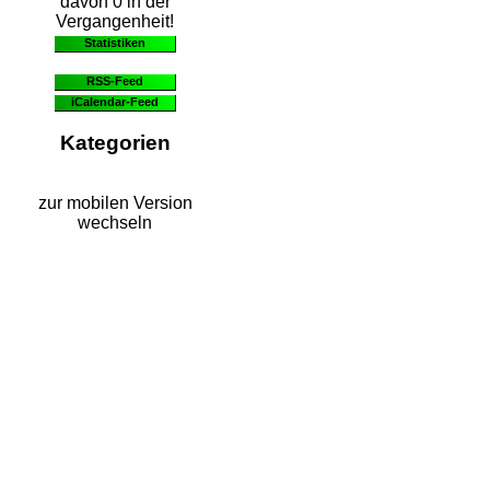
davon 0 in der
Vergangenheit!
Statistiken
RSS-Feed
iCalendar-Feed
Kategorien
zur mobilen Version
wechseln