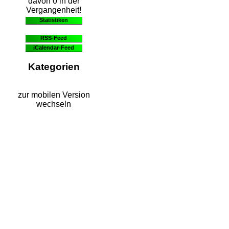
davon 0 in der
Vergangenheit!
Statistiken
RSS-Feed
iCalendar-Feed
Kategorien
zur mobilen Version
wechseln