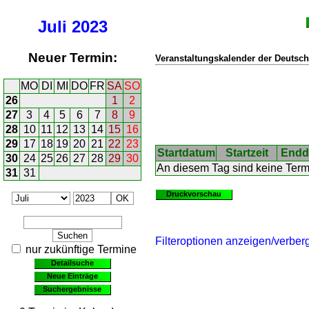
Juli
2023
Neuer Termin:
Veranstaltungskalender der Deutsch
MO
DI
MI
DO
FR
SA
SO
26
1
2
27
3
4
5
6
7
8
9
28
10
11
12
13
14
15
16
29
17
18
19
20
21
22
23
Startdatum
Startzeit
Endd
30
24
25
26
27
28
29
30
An diesem Tag sind keine Ter
31
31
Druckvorschau
Filteroptionen anzeigen/verber
nur zukünftige Termine
Detailsuche
Neue Einträge
Suchergebnisse