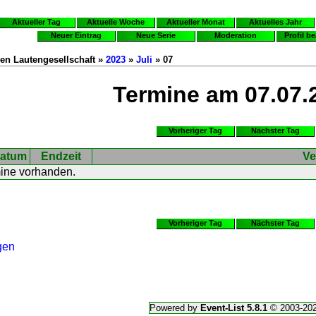
Aktueller Tag
Aktuelle Woche
Aktueller Monat
Aktuelles Jahr
Neuer Eintrag
Neue Serie
Moderation
Profil b
en Lautengesellschaft »
2023
»
Juli
» 07
Termine am 07.07.
Vorheriger Tag
Nächster Tag
atum
Endzeit
Ve
mine vorhanden.
Vorheriger Tag
Nächster Tag
gen
Powered by
Event-List 5.8.1
© 2003-20