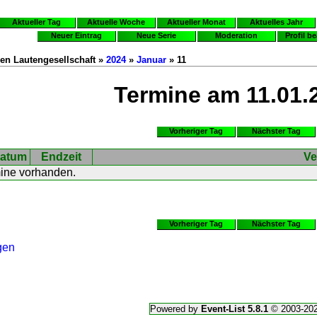
Aktueller Tag
Aktuelle Woche
Aktueller Monat
Aktuelles Jahr
Neuer Eintrag
Neue Serie
Moderation
Profil b
en Lautengesellschaft »
2024
»
Januar
» 11
Termine am 11.01.
Vorheriger Tag
Nächster Tag
atum
Endzeit
Ve
mine vorhanden.
Vorheriger Tag
Nächster Tag
gen
Powered by
Event-List 5.8.1
© 2003-20