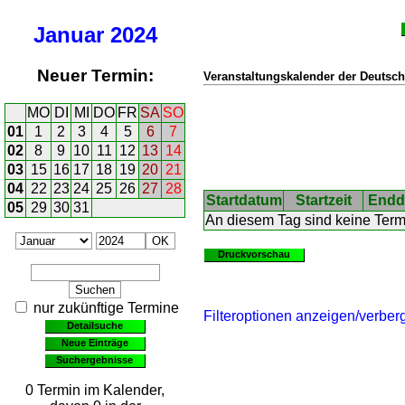
Januar
2024
Neuer Termin:
Veranstaltungskalender der Deutsch
MO
DI
MI
DO
FR
SA
SO
01
1
2
3
4
5
6
7
02
8
9
10
11
12
13
14
03
15
16
17
18
19
20
21
04
22
23
24
25
26
27
28
Startdatum
Startzeit
Endd
05
29
30
31
An diesem Tag sind keine Ter
Druckvorschau
nur zukünftige Termine
Filteroptionen anzeigen/verber
Detailsuche
Neue Einträge
Suchergebnisse
0 Termin im Kalender,