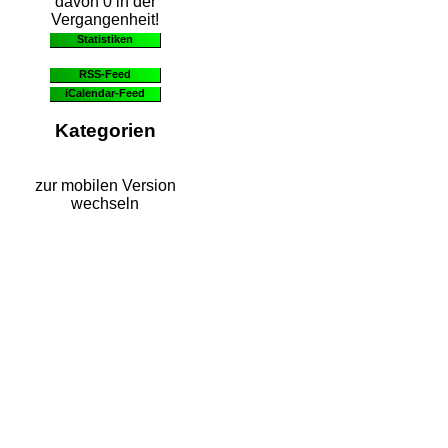
davon 0 in der
Vergangenheit!
Statistiken
RSS-Feed
iCalendar-Feed
Kategorien
zur mobilen Version
wechseln