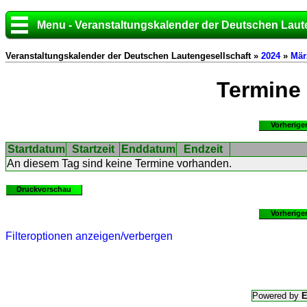
Menu - Veranstaltungskalender der Deutschen Laut
Veranstaltungskalender der Deutschen Lautengesellschaft »
2024
»
Mär
Termine
Vorherige
Startdatum
Startzeit
Enddatum
Endzeit
An diesem Tag sind keine Termine vorhanden.
Druckvorschau
Vorherige
Filteroptionen anzeigen/verbergen
Powered by
E