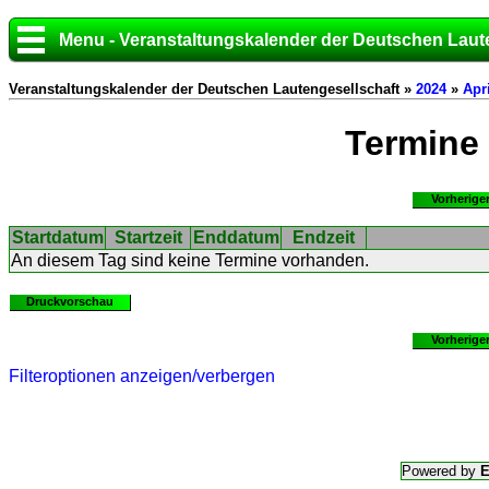
Menu - Veranstaltungskalender der Deutschen Laut
Veranstaltungskalender der Deutschen Lautengesellschaft »
2024
»
Apri
Termine
Vorherige
Startdatum
Startzeit
Enddatum
Endzeit
An diesem Tag sind keine Termine vorhanden.
Druckvorschau
Vorherige
Filteroptionen anzeigen/verbergen
Powered by
E