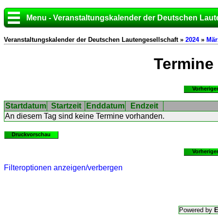
Menu - Veranstaltungskalender der Deutschen Laut
Veranstaltungskalender der Deutschen Lautengesellschaft »
2024
»
Mär
Termine
Vorherige
Startdatum
Startzeit
Enddatum
Endzeit
An diesem Tag sind keine Termine vorhanden.
Druckvorschau
Vorherige
Filteroptionen anzeigen/verbergen
Powered by
E