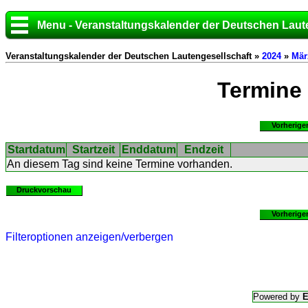
Menu - Veranstaltungskalender der Deutschen Laut
Veranstaltungskalender der Deutschen Lautengesellschaft »
2024
»
Mär
Termine
Vorherige
Startdatum
Startzeit
Enddatum
Endzeit
An diesem Tag sind keine Termine vorhanden.
Druckvorschau
Vorherige
Filteroptionen anzeigen/verbergen
Powered by
E