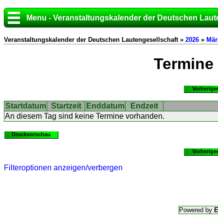
Menu - Veranstaltungskalender der Deutschen Laut
Veranstaltungskalender der Deutschen Lautengesellschaft »
2026
»
Mär
Termine
Vorherige
Startdatum
Startzeit
Enddatum
Endzeit
An diesem Tag sind keine Termine vorhanden.
Druckvorschau
Vorherige
Filteroptionen anzeigen/verbergen
Powered by
E