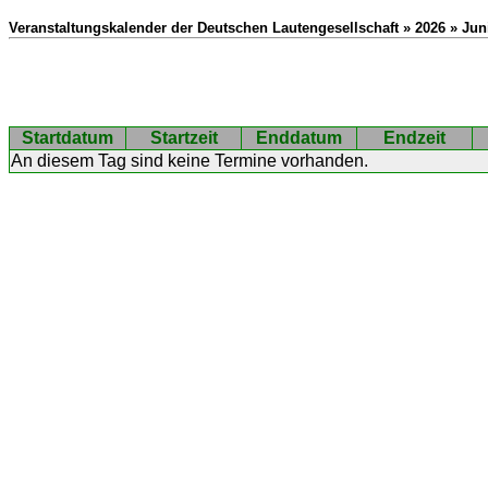
Veranstaltungskalender der Deutschen Lautengesellschaft » 2026 » Jun
Startdatum
Startzeit
Enddatum
Endzeit
An diesem Tag sind keine Termine vorhanden.