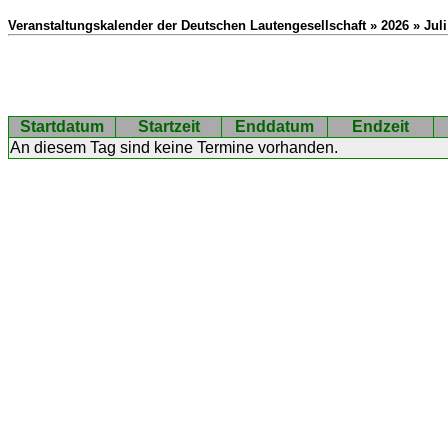
Veranstaltungskalender der Deutschen Lautengesellschaft » 2026 » Juli
Startdatum
Startzeit
Enddatum
Endzeit
An diesem Tag sind keine Termine vorhanden.