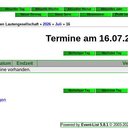
Aktueller Tag
Aktuelle Woche
Aktueller Monat
Aktuelles Jahr
Neuer Eintrag
Neue Serie
Moderation
Profil b
en Lautengesellschaft »
2026
»
Juli
» 16
Termine am 16.07.
Vorheriger Tag
Nächster Tag
atum
Endzeit
Ve
mine vorhanden.
Vorheriger Tag
Nächster Tag
gen
Powered by
Event-List 5.8.1
© 2003-20