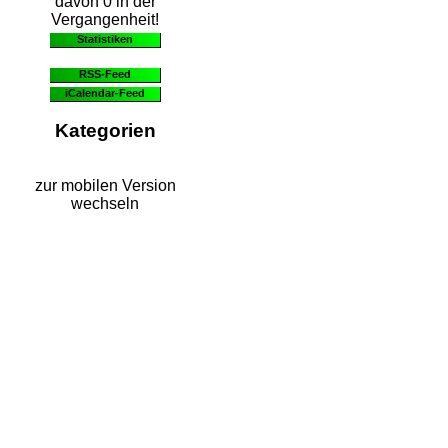
davon 0 in der
Vergangenheit!
Statistiken
RSS-Feed
iCalendar-Feed
Kategorien
zur mobilen Version
wechseln