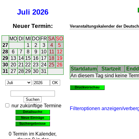
Juli
2026
Neuer Termin:
Veranstaltungskalender der Deutsch
MO
DI
MI
DO
FR
SA
SO
27
1
2
3
4
5
28
6
7
8
9
10
11
12
29
13
14
15
16
17
18
19
30
20
21
22
23
24
25
26
Startdatum
Startzeit
Endd
31
27
28
29
30
31
An diesem Tag sind keine Ter
Druckvorschau
nur zukünftige Termine
Filteroptionen anzeigen/verber
Detailsuche
Neue Einträge
Suchergebnisse
0 Termin im Kalender,