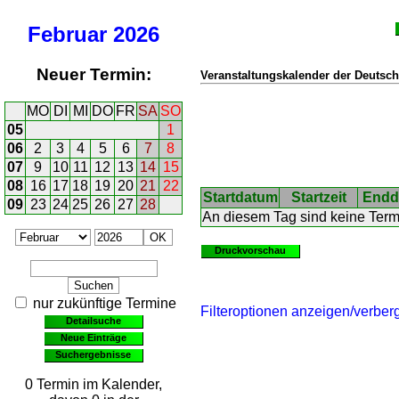
Februar
2026
Neuer Termin:
Veranstaltungskalender der Deutsch
MO
DI
MI
DO
FR
SA
SO
05
1
06
2
3
4
5
6
7
8
07
9
10
11
12
13
14
15
08
16
17
18
19
20
21
22
Startdatum
Startzeit
Endd
09
23
24
25
26
27
28
An diesem Tag sind keine Ter
Druckvorschau
nur zukünftige Termine
Filteroptionen anzeigen/verber
Detailsuche
Neue Einträge
Suchergebnisse
0 Termin im Kalender,