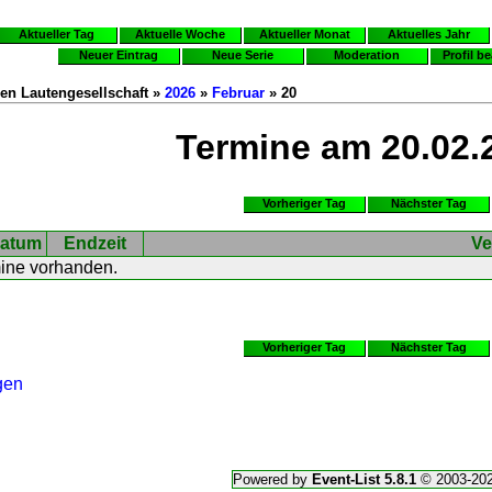
Aktueller Tag
Aktuelle Woche
Aktueller Monat
Aktuelles Jahr
Neuer Eintrag
Neue Serie
Moderation
Profil b
en Lautengesellschaft »
2026
»
Februar
» 20
Termine am 20.02.
Vorheriger Tag
Nächster Tag
atum
Endzeit
Ve
mine vorhanden.
Vorheriger Tag
Nächster Tag
gen
Powered by
Event-List 5.8.1
© 2003-20