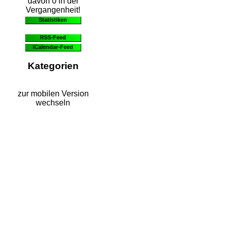
davon 0 in der
Vergangenheit!
Statistiken
RSS-Feed
iCalendar-Feed
Kategorien
zur mobilen Version
wechseln