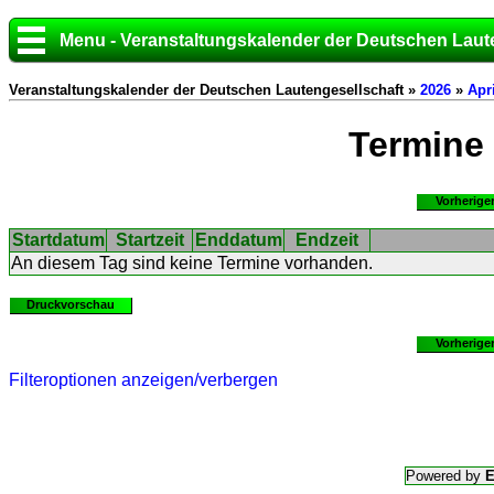
Menu - Veranstaltungskalender der Deutschen Laut
Veranstaltungskalender der Deutschen Lautengesellschaft »
2026
»
Apri
Termine
Vorherige
Startdatum
Startzeit
Enddatum
Endzeit
An diesem Tag sind keine Termine vorhanden.
Druckvorschau
Vorherige
Filteroptionen anzeigen/verbergen
Powered by
E