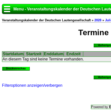
Menu - Veranstaltungskalender der Deutschen Laut
Veranstaltungskalender der Deutschen Lautengesellschaft »
2028
»
Juli
Termine
Vorherige
Startdatum
Startzeit
Enddatum
Endzeit
An diesem Tag sind keine Termine vorhanden.
Druckvorschau
Vorherige
Filteroptionen anzeigen/verbergen
Powered by
E