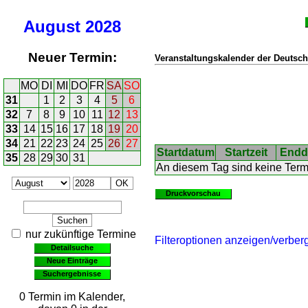
August
2028
Neuer Termin:
Veranstaltungskalender der Deutsch
MO
DI
MI
DO
FR
SA
SO
31
1
2
3
4
5
6
32
7
8
9
10
11
12
13
33
14
15
16
17
18
19
20
34
21
22
23
24
25
26
27
Startdatum
Startzeit
Endd
35
28
29
30
31
An diesem Tag sind keine Ter
Druckvorschau
nur zukünftige Termine
Filteroptionen anzeigen/verber
Detailsuche
Neue Einträge
Suchergebnisse
0 Termin im Kalender,