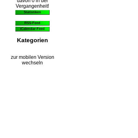
davon 0 in der
Vergangenheit!
Statistiken
RSS-Feed
iCalendar-Feed
Kategorien
zur mobilen Version
wechseln