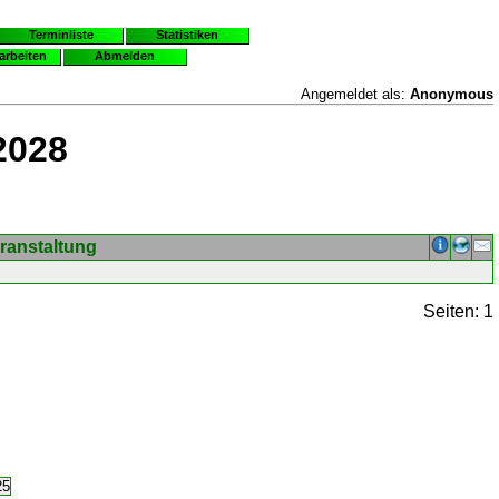
Terminliste
Statistiken
earbeiten
Abmelden
Angemeldet als:
Anonymous
2028
ranstaltung
Seiten: 1
25