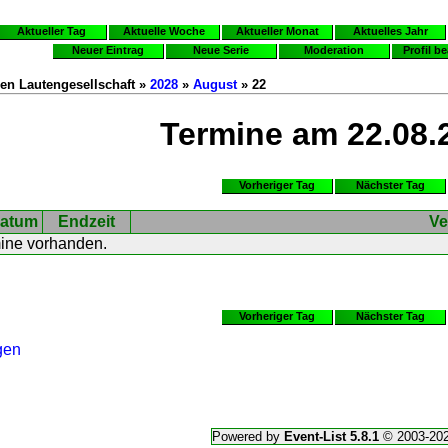
Aktueller Tag
Aktuelle Woche
Aktueller Monat
Aktuelles Jahr
Neuer Eintrag
Neue Serie
Moderation
Profil b
en Lautengesellschaft »
2028
»
August
» 22
Termine am 22.08.
Vorheriger Tag
Nächster Tag
atum
Endzeit
Ve
mine vorhanden.
Vorheriger Tag
Nächster Tag
gen
Powered by
Event-List 5.8.1
© 2003-20