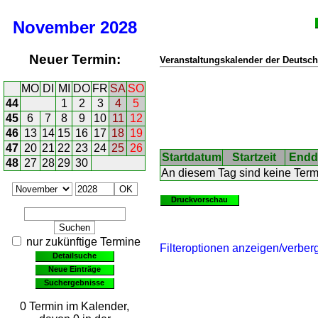
November
2028
Neuer Termin:
Veranstaltungskalender der Deutsch
MO
DI
MI
DO
FR
SA
SO
44
1
2
3
4
5
45
6
7
8
9
10
11
12
46
13
14
15
16
17
18
19
47
20
21
22
23
24
25
26
Startdatum
Startzeit
Endd
48
27
28
29
30
An diesem Tag sind keine Ter
Druckvorschau
nur zukünftige Termine
Filteroptionen anzeigen/verber
Detailsuche
Neue Einträge
Suchergebnisse
0 Termin im Kalender,