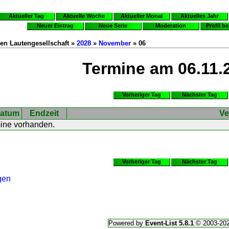
Aktueller Tag
Aktuelle Woche
Aktueller Monat
Aktuelles Jahr
Neuer Eintrag
Neue Serie
Moderation
Profil b
en Lautengesellschaft »
2028
»
November
» 06
Termine am 06.11.
Vorheriger Tag
Nächster Tag
atum
Endzeit
Ve
mine vorhanden.
Vorheriger Tag
Nächster Tag
gen
Powered by
Event-List 5.8.1
© 2003-20