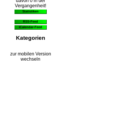
davon 0 in der
Vergangenheit!
Statistiken
RSS-Feed
iCalendar-Feed
Kategorien
zur mobilen Version
wechseln