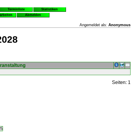
Terminliste
Statistiken
earbeiten
Abmelden
Angemeldet als:
Anonymous
2028
ranstaltung
Seiten: 1
25