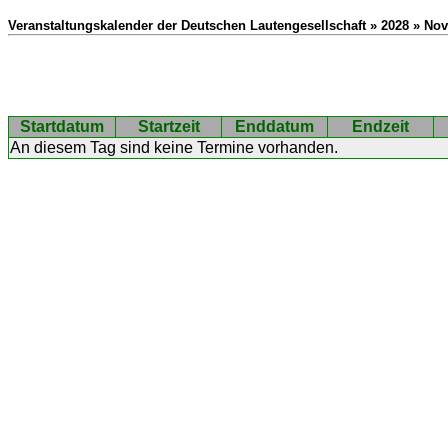
Veranstaltungskalender der Deutschen Lautengesellschaft » 2028 » No
Startdatum
Startzeit
Enddatum
Endzeit
An diesem Tag sind keine Termine vorhanden.