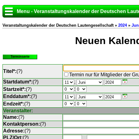
Menu - Veranstaltungskalender der Deutschen Laut
Veranstaltungskalender der Deutschen Lautengesellschaft »
2024
»
Jun
Neuen Kalend
Terminserie
Titel*:
(
?
)
Termin nur für Mitglieder der G
Startdatum*:
(
?
)
.
:
Startzeit*:
(
?
)
Enddatum*:
(
?
)
.
:
Endzeit*:
(
?
)
Veranstalter:
Name:
(
?
)
Kontaktperson:
(
?
)
Adresse:
(
?
)
PLZ/Ort:
(
?
)