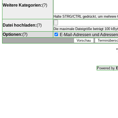
Weitere Kategorien:
(
?
)
Halte STRG/CTRL gedrückt, um mehrere O
Datei hochladen:
(
?
)
Die maximale Dateigröße beträgt 100 kByte,
Optionen:
(
?
)
E-Mail-Adressen und Adresse
*
Powered by
E