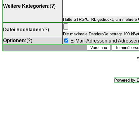
Weitere Kategorien:
(
?
)
Halte STRG/CTRL gedrückt, um mehrere O
Datei hochladen:
(
?
)
Die maximale Dateigröße beträgt 100 kByte,
Optionen:
(
?
)
E-Mail-Adressen und Adresse
*
Powered by
E