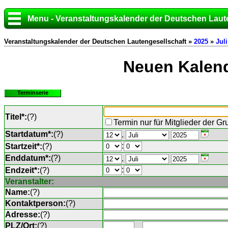
Menu - Veranstaltungskalender der Deutschen Laut
Veranstaltungskalender der Deutschen Lautengesellschaft »
2025
»
Juli
Neuen Kalend
Terminserie
Titel*:
(
?
)
Termin nur für Mitglieder der G
Startdatum*:
(
?
)
.
:
Startzeit*:
(
?
)
Enddatum*:
(
?
)
.
:
Endzeit*:
(
?
)
Veranstalter:
Name:
(
?
)
Kontaktperson:
(
?
)
Adresse:
(
?
)
PLZ/Ort:
(
?
)