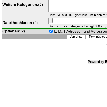
Weitere Kategorien:
(
?
)
Halte STRG/CTRL gedrückt, um mehrere O
Datei hochladen:
(
?
)
Die maximale Dateigröße beträgt 100 kByte,
Optionen:
(
?
)
E-Mail-Adressen und Adresse
*
Powered by
E