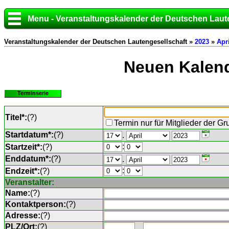
Menu - Veranstaltungskalender der Deutschen Laut
Veranstaltungskalender der Deutschen Lautengesellschaft »
2023
»
Apri
Neuen Kalend
Terminserie
Titel*:
(
?
)
Termin nur für Mitglieder der G
Startdatum*:
(
?
)
.
:
Startzeit*:
(
?
)
Enddatum*:
(
?
)
.
:
Endzeit*:
(
?
)
Veranstalter:
Name:
(
?
)
Kontaktperson:
(
?
)
Adresse:
(
?
)
PLZ/Ort:
(
?
)