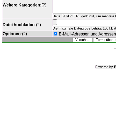
Weitere Kategorien:
(
?
)
Halte STRG/CTRL gedrückt, um mehrere O
Datei hochladen:
(
?
)
Die maximale Dateigröße beträgt 100 kByte,
Optionen:
(
?
)
E-Mail-Adressen und Adresse
*
Powered by
E