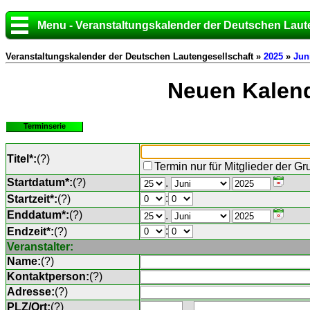
Menu - Veranstaltungskalender der Deutschen Laut
Veranstaltungskalender der Deutschen Lautengesellschaft »
2025
»
Jun
Neuen Kalend
Terminserie
Titel*:
(
?
)
Termin nur für Mitglieder der G
Startdatum*:
(
?
)
.
:
Startzeit*:
(
?
)
Enddatum*:
(
?
)
.
:
Endzeit*:
(
?
)
Veranstalter:
Name:
(
?
)
Kontaktperson:
(
?
)
Adresse:
(
?
)
PLZ/Ort:
(
?
)