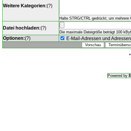
Weitere Kategorien:
(
?
)
Halte STRG/CTRL gedrückt, um mehrere O
Datei hochladen:
(
?
)
Die maximale Dateigröße beträgt 100 kByte,
Optionen:
(
?
)
E-Mail-Adressen und Adresse
*
Powered by
E